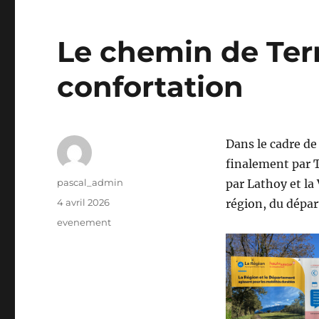
Le chemin de Tern
confortation
Dans le cadre de 
finalement par T
Auteur
pascal_admin
par Lathoy et la 
Publié
4 avril 2026
région, du dépa
le
Catégories
evenement