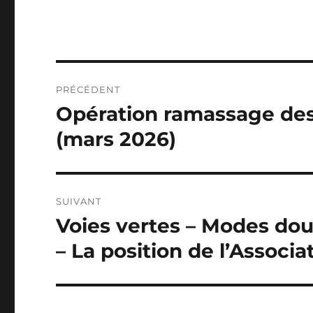
Navigation
PRÉCÉDENT
de
Opération ramassage des
Publication
précédente :
l’article
(mars 2026)
SUIVANT
Voies vertes – Modes doux
Publication
suivante :
– La position de l’Associa